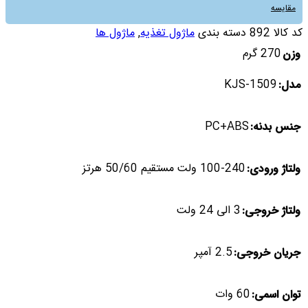
مقایسه
کد کالا
892
دسته بندی
ماژول تغذیه
,
ماژول ها
270 گرم
وزن
KJS-1509
مدل:
PC+ABS
جنس بدنه:
100-240 ولت مستقیم 50/60 هرتز
ولتاژ ورودی:
3 الی 24 ولت
ولتاژ خروجی:
2.5 آمپر
جریان خروجی:
60 وات
توان اسمی: