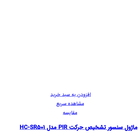
افزودن به سبد خرید
مشاهده سریع
مقایسه
ماژول سنسور تشخیص حرکت PIR مدل HC-SR501