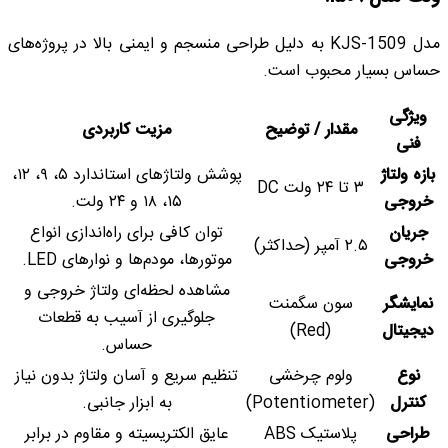
مدل KJS-1509 به دلیل طراحی منسجم و ایمنی بالا در پروژه‌های
حساس بسیار محبوب است.
ویژگی
مقدار / توضیح
مزیت کاربردی
فنی
بازه ولتاژ
پوشش ولتاژهای استاندارد ۵، ۹، ۱۲،
۳ تا ۲۴ ولت DC
خروجی
۱۵، ۱۸ و ۲۴ ولت.
جریان
توان کافی برای راه‌اندازی انواع
۲.۵ آمپر (حداکثر)
خروجی
موتورها، مودم‌ها و نوارهای LED.
مشاهده لحظه‌ای ولتاژ خروجی و
نمایشگر
سون سگمنت
جلوگیری از آسیب به قطعات
دیجیتال
(Red)
حساس.
نوع
ولوم چرخشی
تنظیم سریع و آسان ولتاژ بدون نیاز
کنترل
(Potentiometer)
به ابزار جانبی.
طراحی
پلاستیک ABS
عایق الکتریسیته و مقاوم در برابر