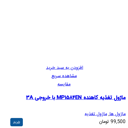
افزودن به سبد خرید
مشاهده سریع
مقایسه
ماژول تغذیه کاهنده MP1584EN با خروجی 3A
ماژول ها
,
ماژول تغذیه
99,500
تومان
خرید