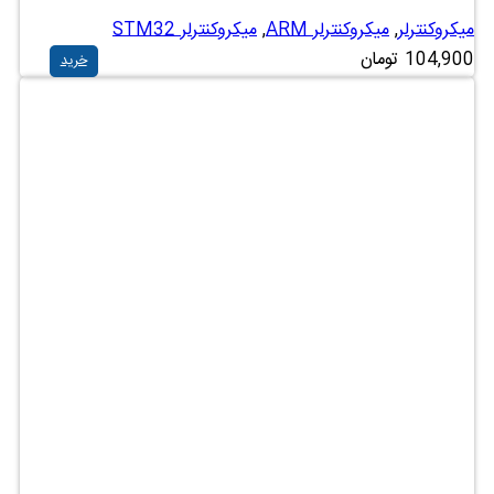
میکروکنترلر
,
میکروکنترلر ARM
,
میکروکنترلر STM32
104,900
تومان
خرید