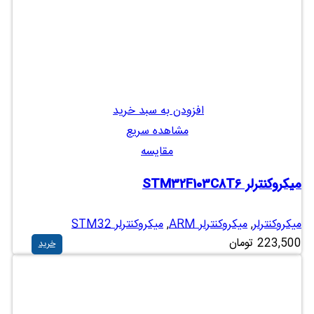
افزودن به سبد خرید
مشاهده سریع
مقایسه
میکروکنترلر STM32F103C8T6
میکروکنترلر
,
میکروکنترلر ARM
,
میکروکنترلر STM32
223,500
تومان
خرید