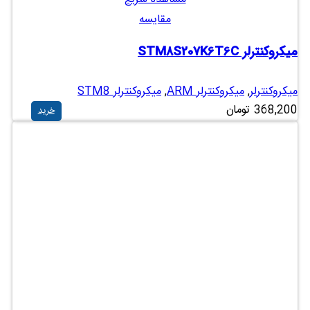
مقایسه
میکروکنترلر STM8S207K6T6C
میکروکنترلر
,
میکروکنترلر ARM
,
میکروکنترلر STM8
368,200
تومان
خرید