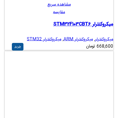
مشاهده سریع
مقایسه
میکروکنترلر STM32F103CBT6
میکروکنترلر
,
میکروکنترلر ARM
,
میکروکنترلر STM32
668,600
تومان
خرید