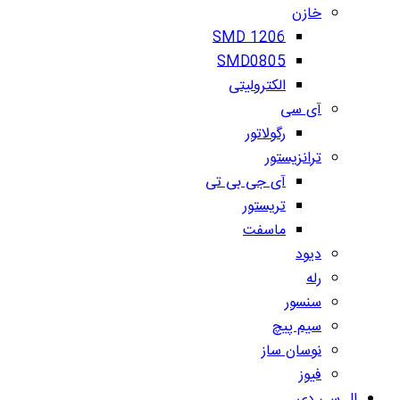
خازن
SMD 1206
SMD0805
الکترولیتی
آی سی
رگولاتور
ترانزیستور
آی جی بی تی
تریستور
ماسفت
دیود
رله
سنسور
سیم پیچ
نوسان ساز
فیوز
ال سی دی