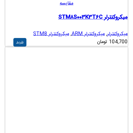
مقایسه
میکروکنترلر STM8S003K3T6C
میکروکنترلر
,
میکروکنترلر ARM
,
میکروکنترلر STM8
104,700
تومان
خرید