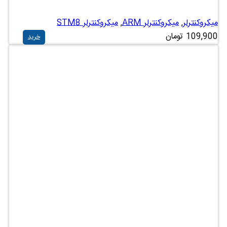
میکروکنترلر
,
میکروکنترلر ARM
,
میکروکنترلر STM8
109,900
تومان
خرید