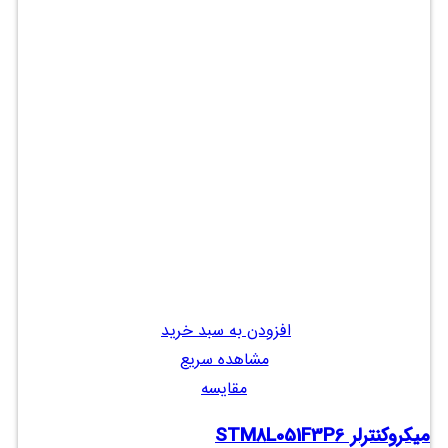
افزودن به سبد خرید
مشاهده سریع
مقایسه
میکروکنترلر STM8L051F3P6