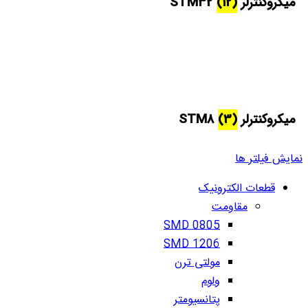
میکروکنترلر STM32
(12)
میکروکنترلر STM8
(3)
نمایش فیلتر ها
قطعات الکترونیک
مقاومت
SMD 0805
SMD 1206
مولتی ترن
ولوم
پتانسیومتر