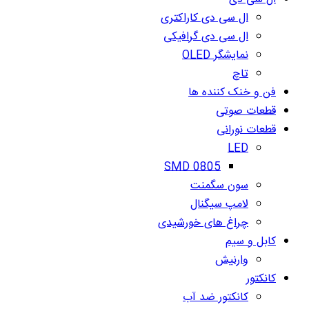
ال سی دی کاراکتری
ال سی دی گرافیکی
نمایشگر OLED
تاچ
فن و خنک کننده ها
قطعات صوتی
قطعات نورانی
LED
SMD 0805
سون سگمنت
لامپ سیگنال
چراغ های خورشیدی
کابل و سیم
وارنیش
کانکتور
کانکتور ضد آب