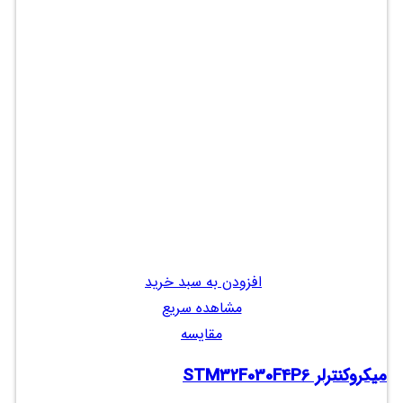
افزودن به سبد خرید
مشاهده سریع
مقایسه
میکروکنترلر STM32F030F4P6