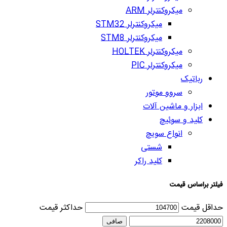
میکروکنترلر ARM
میکروکنترلر STM32
میکروکنترلر STM8
میکروکنترلر HOLTEK
میکروکنترلر PIC
رباتیک
سروو موتور
ابزار و ماشین آلات
کلید و سوئیچ
انواع سویچ
شستی
کلید راکر
فیلتر براساس قیمت
حداقل قیمت
حداكثر قيمت
صافی