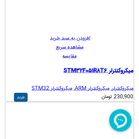
افزودن به سبد خرید
مشاهده سریع
مقایسه
میکروکنترلر STM32F051R8T6
میکروکنترلر
,
میکروکنترلر ARM
,
میکروکنترلر STM32
230,900
تومان
خرید