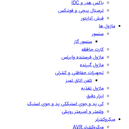
باکس هدر و IDC
ترمینال پیچی و فونیکس
فیش آداپتور
ماژول ها
سنسور
سنسور گاز
کارت حافظه
ماژول فرستنده وایرلس
ماژول گیرنده
تجهیزات حفاظتی و کنترلی
تلفن اتاق تمیز
ماژول تغذیه
ابزار دقیق
کی پد و جوی استیککی پد و جوی استیک
ولتمتر و آمپرمتر روپنلی
میکروکنترلر
میکروکنترلر AVR