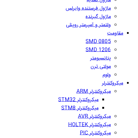
ماژول تغذیه
ماژول فرستنده وایرلس
ماژول گیرنده
ولتمتر و آمپرمتر روپنلی
مقاومت
SMD 0805
SMD 1206
پتانسیومتر
مولتی ترن
ولوم
میکروکنترلر
میکروکنترلر ARM
میکروکنترلر STM32
میکروکنترلر STM8
میکروکنترلر AVR
میکروکنترلر HOLTEK
میکروکنترلر PIC