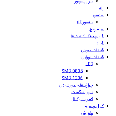
سروو موتور
رله
سنسور
سنسور گاز
سیم پیچ
فن و خنک کننده ها
فیوز
قطعات صوتی
قطعات نورانی
LED
SMD 0805
SMD 1206
چراغ های خورشیدی
سون سگمنت
لامپ سیگنال
کابل و سیم
وارنیش