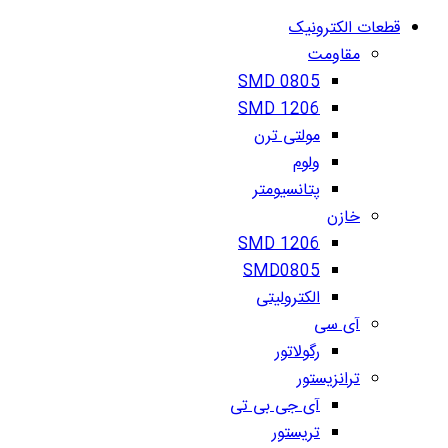
قطعات الکترونیک
مقاومت
SMD 0805
SMD 1206
مولتی ترن
ولوم
پتانسیومتر
خازن
SMD 1206
SMD0805
الکترولیتی
آی سی
رگولاتور
ترانزیستور
آی جی بی تی
تریستور