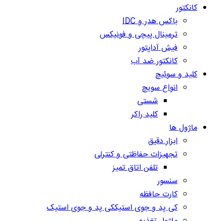
کانکتور
باکس هدر و IDC
ترمینال پیچی و فونیکس
فیش آداپتور
کانکتور ضد آب
کلید و سوئیچ
انواع سویچ
شستی
کلید راکر
ماژول ها
ابزار دقیق
تجهیزات حفاظتی و کنترلی
تلفن اتاق تمیز
سنسور
کارت حافظه
کی پد و جوی استیککی پد و جوی استیک