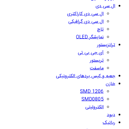
ال سی دی
ال سی دی کاراکتری
ال سی دی گرافیکی
تاچ
نمایشگر OLED
ترانزیستور
آی جی بی تی
تریستور
ماسفت
جعبه و کیس بردهای الکترونیکی
خازن
SMD 1206
SMD0805
الکترولیتی
دیود
رباتیک