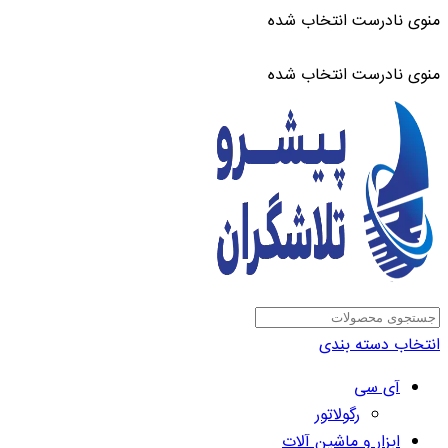
منوی نادرست انتخاب شده
ADD ANYTHING HERE OR JUST REMOVE IT…
منوی نادرست انتخاب شده
انتخاب دسته بندی
آی سی
رگولاتور
ابزار و ماشین آلات