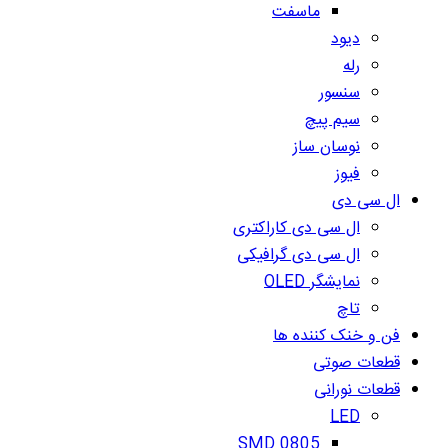
ماسفت
دیود
رله
سنسور
سیم پیچ
نوسان ساز
فیوز
ال سی دی
ال سی دی کاراکتری
ال سی دی گرافیکی
نمایشگر OLED
تاچ
فن و خنک کننده ها
قطعات صوتی
قطعات نورانی
LED
SMD 0805