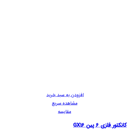
افزودن به سبد خرید
مشاهده سریع
مقایسه
کانکتور فلزی 6 پین GX16