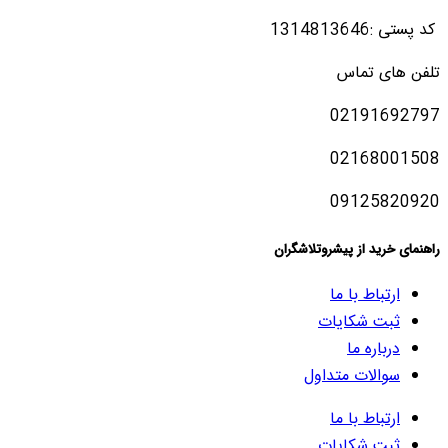
کد پستی :1314813646
تلفن های تماس
02191692797
02168001508
09125820920
راهنمای خرید از پیشروتلاشگران
ارتباط با ما
ثبت شکایات
درباره ما
سوالات متداول
ارتباط با ما
ثبت شکایات