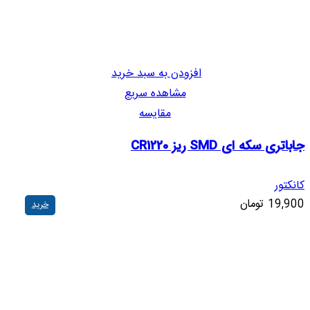
افزودن به سبد خرید
مشاهده سریع
مقایسه
جاباتری سکه ای SMD ریز CR1220
کانکتور
19,900
تومان
خرید