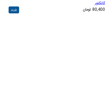
کانکتور
80,400
تومان
خرید