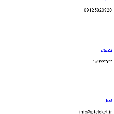
09125820920
کدپستی
۱۱۳۹۷۴۳۳۳
ایمیل
info@pteleket.ir