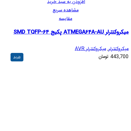
افزودن به سبد خرید
مشاهده سریع
مقایسه
میکروکنترلر ATMEGA64A-AU پکیج SMD TQFP-64
میکروکنترلر
,
میکروکنترلر AVR
443,700
تومان
خرید