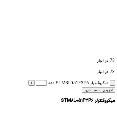
73 در انبار
73 در انبار
میکروکنترلر STM8L051F3P6 عدد
افزودن به سبد خرید
میکروکنترلر STM8L051F3P6