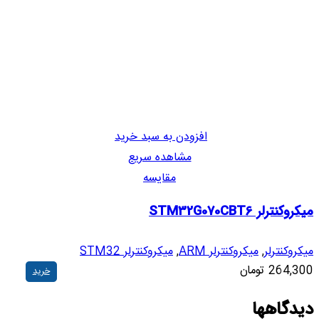
افزودن به سبد خرید
مشاهده سریع
مقایسه
میکروکنترلر STM32G070CBT6
میکروکنترلر
,
میکروکنترلر ARM
,
میکروکنترلر STM32
264,300
تومان
خرید
دیدگاهها