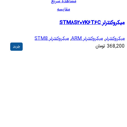
مشاهده سریع
مقایسه
میکروکنترلر STM8S207K6T6C
میکروکنترلر
,
میکروکنترلر ARM
,
میکروکنترلر STM8
368,200
تومان
خرید