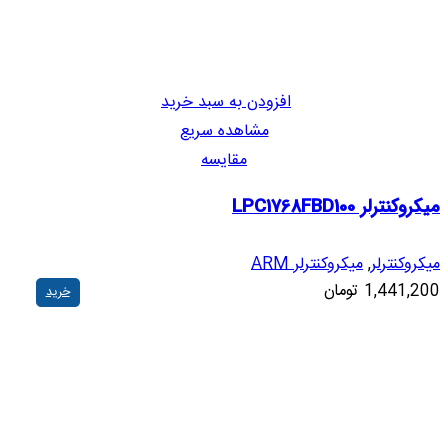
افزودن به سبد خرید
مشاهده سریع
مقایسه
میکروکنترلر LPC1768FBD100
میکروکنترلر
,
میکروکنترلر ARM
1,441,200
تومان
خرید