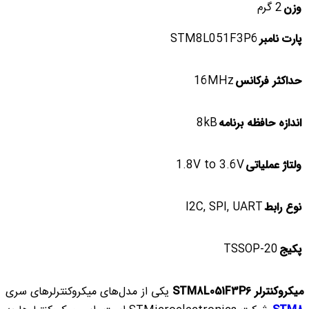
2 گرم
وزن
STM8L051F3P6
پارت نامبر
16MHz
حداکثر فرکانس
8kB
اندازه حافظه برنامه
1.8V to 3.6V
ولتاژ عملیاتی
I2C, SPI, UART
نوع رابط
TSSOP-20
پکیج
میکروکنترلر STM8L051F3P6
یکی از مدل‌های میکروکنترلرهای سری