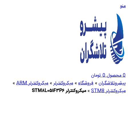
منو
0
محصول
0
تومان
پیشروتلاشگران
»
فروشگاه
»
میکروکنترلر
»
میکروکنترلر ARM
»
میکروکنترلر STM8
»
میکروکنترلر STM8L051F3P6