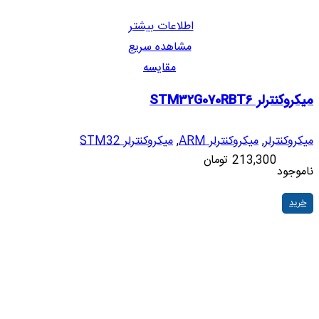
اطلاعات بیشتر
مشاهده سریع
مقایسه
میکروکنترلر STM32G070RBT6
میکروکنترلر
,
میکروکنترلر ARM
,
میکروکنترلر STM32
213,300
تومان
ناموجود
خرید