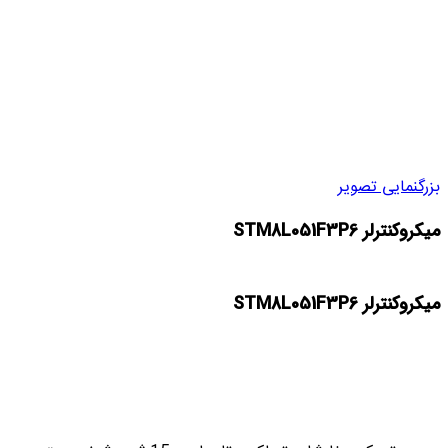
بزرگنمایی تصویر
میکروکنترلر STM8L051F3P6
میکروکنترلر STM8L051F3P6