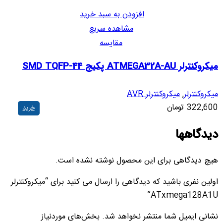
افزودن به سبد خرید
مشاهده سریع
مقایسه
میکروکنترلر ATMEGA32A-AU پکیج SMD TQFP-44
میکروکنترلر
,
میکروکنترلر AVR
322,600
تومان
خرید
دیدگاهها
هیچ دیدگاهی برای این محصول نوشته نشده است.
اولین نفری باشید که دیدگاهی را ارسال می کنید برای “میکروکنترلر
ATxmega128A1U”
نشانی ایمیل شما منتشر نخواهد شد.
بخش‌های موردنیاز