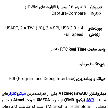
5 تایمر 16 بیتی با قابلیت‌های PWM و
تایمرها/
کانترها
Capture/Compare
4 × USART, 2 × TWI (I²C), 2 × SPI, USB 2.0
پورت‌های
ارتباطی
Full Speed
RTC داخلی
واحد ساعت Real Time
دارد
واچ‌داگ تایمر
PDI (Program and Debug Interface)
دیباگ و برنامه‌ریزی
میکروکنترلر ATxmega128A1U
یکی از قدرتمندترین
میکروکنترلر
های
۸ بیتی
AVR
(پکیج SMD)
از سری
XMEGA
شرکت
Atmel
(اکنون
بخشی از Microchip Technology) است که مناسب کاربردهای