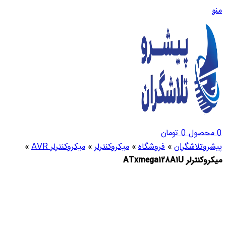
منو
0
محصول
0
تومان
پیشروتلاشگران
»
فروشگاه
»
میکروکنترلر
»
میکروکنترلر AVR
»
میکروکنترلر ATxmega128A1U