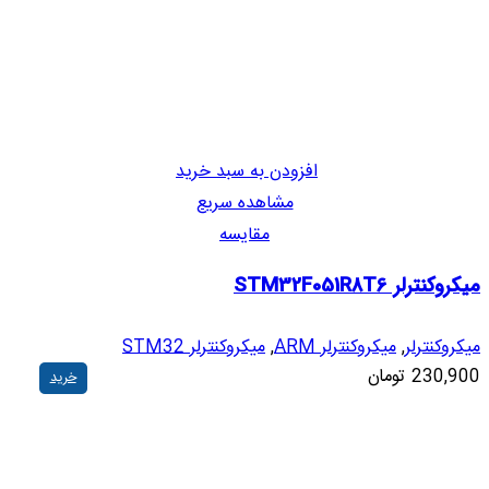
افزودن به سبد خرید
مشاهده سریع
مقایسه
میکروکنترلر STM32F051R8T6
میکروکنترلر
,
میکروکنترلر ARM
,
میکروکنترلر STM32
230,900
تومان
خرید