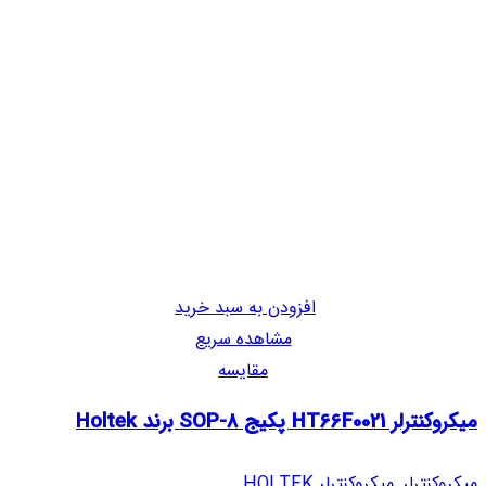
افزودن به سبد خرید
مشاهده سریع
مقایسه
میکروکنترلر HT66F0021 پکیج SOP-8 برند Holtek
میکروکنترلر
,
میکروکنترلر HOLTEK