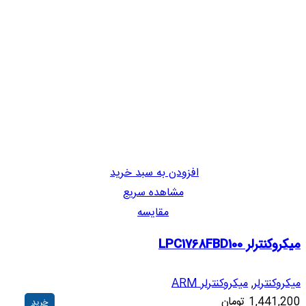
افزودن به سبد خرید
مشاهده سریع
مقایسه
میکروکنترلر LPC1768FBD100
میکروکنترلر
,
میکروکنترلر ARM
1,441,200
تومان
خرید