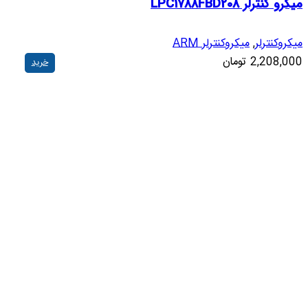
میکرو کنترلر LPC1788FBD208
میکروکنترلر
,
میکروکنترلر ARM
2,208,000
تومان
خرید