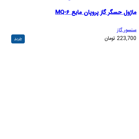
ماژول حسگر گاز پروپان مایع MQ-6
سنسور گاز
223,700
تومان
خرید