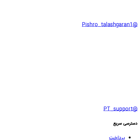
@Pishro_talashgaran1
@PT_support
دسترسی سریع
پرداخت