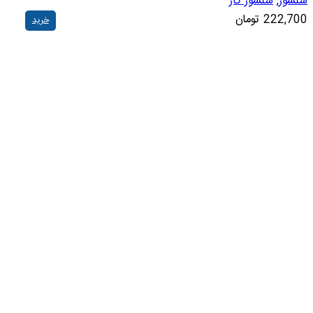
سنسور
,
سنسور گاز
222,700
تومان
خرید