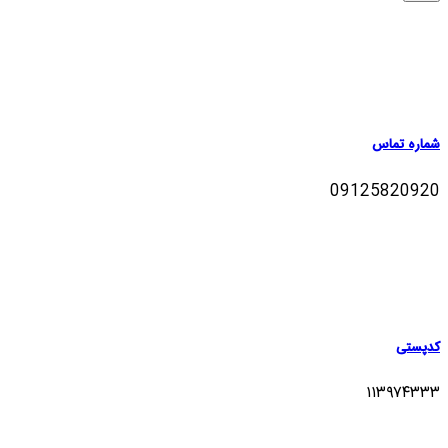
شماره تماس
09125820920
کدپستی
۱۱۳۹۷۴۳۳۳