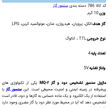
کد کالا
786
دسته بندی
سنسور گاز
10 گرم
وزن
الكل، پروپان، هيدروژن، متان، مونوكسيد كربن، LPG
گاز هدف
TTL ، آنالوگ
نوع خروجی
4
تعداد پایه
5V
ولتاژ تغذیه
ماژول سنسور تشخیص دود و گاز MQ-2
یکی از تکنولوژی های
پیشرفته در زمینه ایمنی و امنیت محیطی است. این
سنسور گاز
با
استفاده از یک الکترود و یک ماده حساس به گازها و دود، قادر است
تشخیص دهد که آیا در محیط مورد نظر دود یا گاز مضری وجود دارد