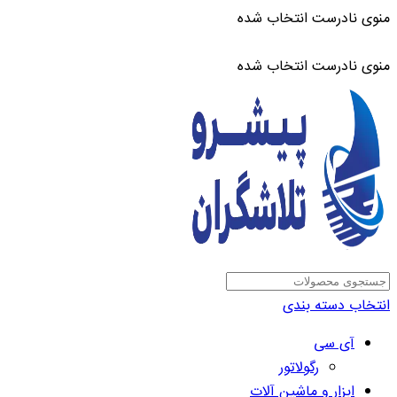
منوی نادرست انتخاب شده
ADD ANYTHING HERE OR JUST REMOVE IT…
منوی نادرست انتخاب شده
انتخاب دسته بندی
آی سی
رگولاتور
ابزار و ماشین آلات