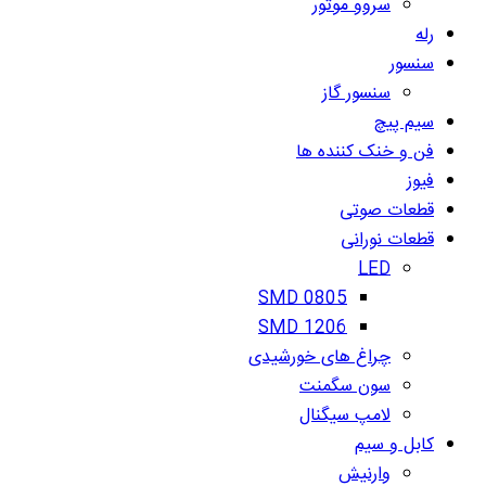
سروو موتور
رله
سنسور
سنسور گاز
سیم پیچ
فن و خنک کننده ها
فیوز
قطعات صوتی
قطعات نورانی
LED
SMD 0805
SMD 1206
چراغ های خورشیدی
سون سگمنت
لامپ سیگنال
کابل و سیم
وارنیش