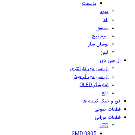
ماسفت
دیود
رله
سنسور
سیم پیچ
نوسان ساز
فیوز
ال سی دی
ال سی دی کاراکتری
ال سی دی گرافیکی
نمایشگر OLED
تاچ
فن و خنک کننده ها
قطعات صوتی
قطعات نورانی
LED
SMD 0805