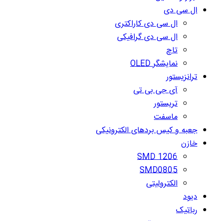
ال سی دی
ال سی دی کاراکتری
ال سی دی گرافیکی
تاچ
نمایشگر OLED
ترانزیستور
آی جی بی تی
تریستور
ماسفت
جعبه و کیس بردهای الکترونیکی
خازن
SMD 1206
SMD0805
الکترولیتی
دیود
رباتیک