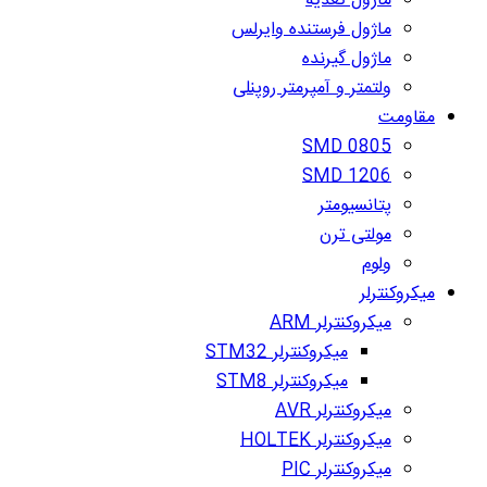
ماژول تغذیه
ماژول فرستنده وایرلس
ماژول گیرنده
ولتمتر و آمپرمتر روپنلی
مقاومت
SMD 0805
SMD 1206
پتانسیومتر
مولتی ترن
ولوم
میکروکنترلر
میکروکنترلر ARM
میکروکنترلر STM32
میکروکنترلر STM8
میکروکنترلر AVR
میکروکنترلر HOLTEK
میکروکنترلر PIC