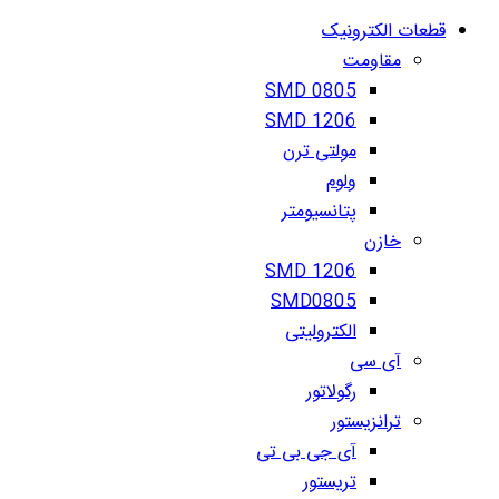
قطعات الکترونیک
مقاومت
SMD 0805
SMD 1206
مولتی ترن
ولوم
پتانسیومتر
خازن
SMD 1206
SMD0805
الکترولیتی
آی سی
رگولاتور
ترانزیستور
آی جی بی تی
تریستور