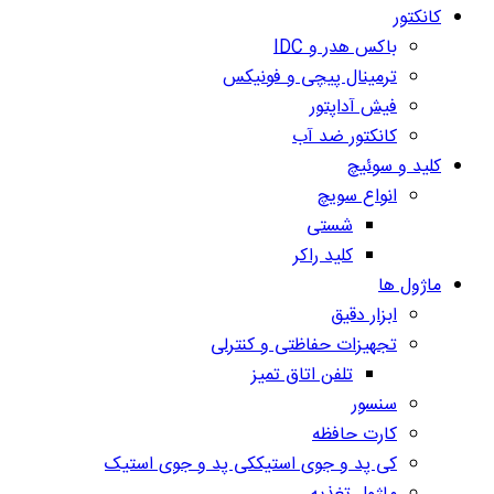
کانکتور
باکس هدر و IDC
ترمینال پیچی و فونیکس
فیش آداپتور
کانکتور ضد آب
کلید و سوئیچ
انواع سویچ
شستی
کلید راکر
ماژول ها
ابزار دقیق
تجهیزات حفاظتی و کنترلی
تلفن اتاق تمیز
سنسور
کارت حافظه
کی پد و جوی استیککی پد و جوی استیک