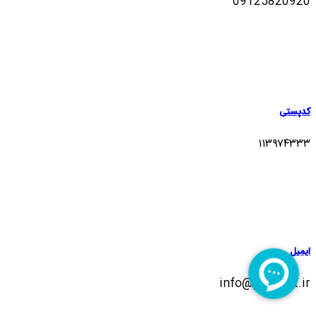
09125820920
کدپستی
۱۱۳۹۷۴۳۳۳
ایمیل
info@pteleket.ir