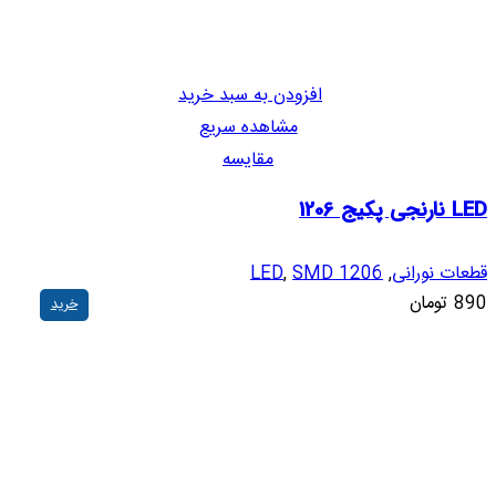
افزودن به سبد خرید
مشاهده سریع
مقایسه
LED نارنجی پکیج 1206
قطعات نورانی
,
SMD 1206
,
LED
890
تومان
خرید