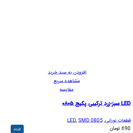
افزودن به سبد خرید
مشاهده سریع
مقایسه
LED سبز-زرد ترکیبی پکیج 0805
قطعات نورانی
,
SMD 0805
,
LED
690
تومان
خرید