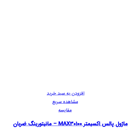
افزودن به سبد خرید
مشاهده سریع
مقایسه
ماژول پالس اکسیمتر MAX30100 – مانیتورینگ ضربان