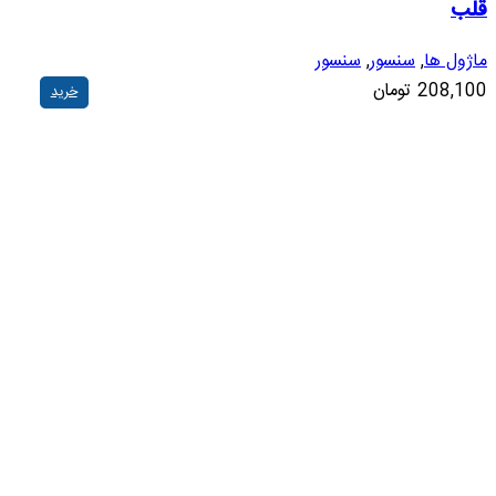
قلب
ماژول ها
,
سنسور
,
سنسور
208,100
تومان
خرید