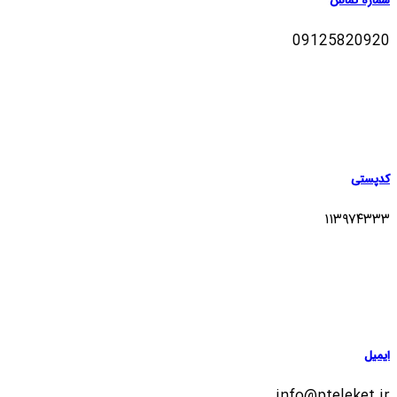
شماره تماس
09125820920
کدپستی
۱۱۳۹۷۴۳۳۳
ایمیل
info@pteleket.ir