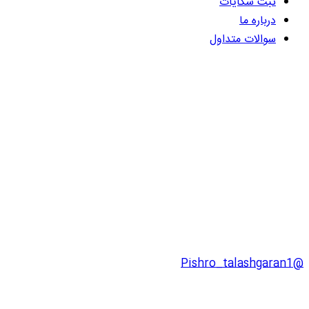
ثبت شکایات
درباره ما
سوالات متداول
@Pishro_talashgaran1