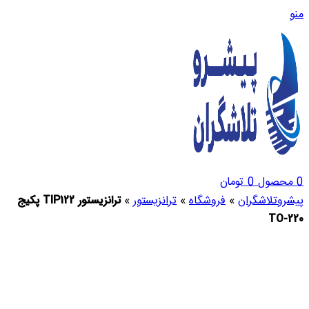
منو
0
محصول
0
تومان
پیشروتلاشگران
»
فروشگاه
»
ترانزیستور
»
ترانزیستور TIP122 پکیج
TO-220