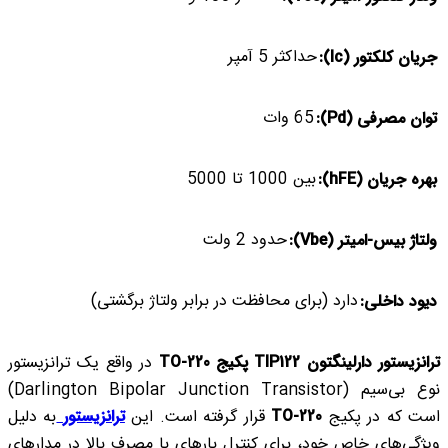
حداکثر 5 آمپر
جریان کلکتور (Ic):
65 وات
توان مصرفی (Pd):
بین 1000 تا 5000
بهره جریان (hFE):
حدود 2 ولت
ولتاژ بیس-امیتر (Vbe):
دارد (برای محافظت در برابر ولتاژ برگشتی)
دیود داخلی:
ترانزیستور دارلینگتون TIP122 پکیج TO-220
در واقع یک ترانزیستور
نوع بی‌سیم (Darlington Bipolar Junction Transistor)
است که در پکیج
TO-220
قرار گرفته است. این
ترانزیستور
به دلیل
ویژگی‌های خاص خود، برای کنترل بارهای با مصرف بالا در مدارهای