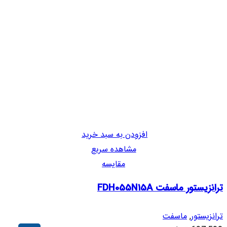
افزودن به سبد خرید
مشاهده سریع
مقایسه
ترانزیستور ماسفت FDH055N15A
ترانزیستور
,
ماسفت