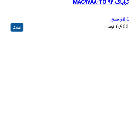
ترایاک MAC97A8-TO 92
ترانزیستور
6,900
تومان
خرید