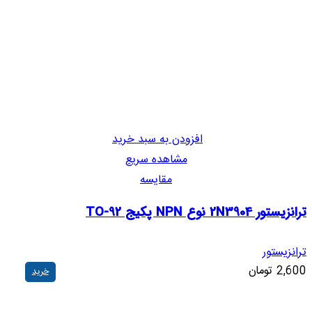
افزودن به سبد خرید
مشاهده سریع
مقایسه
ترانزیستور 2N3904 نوع NPN پکیج TO-92
ترانزیستور
2,600
تومان
خرید