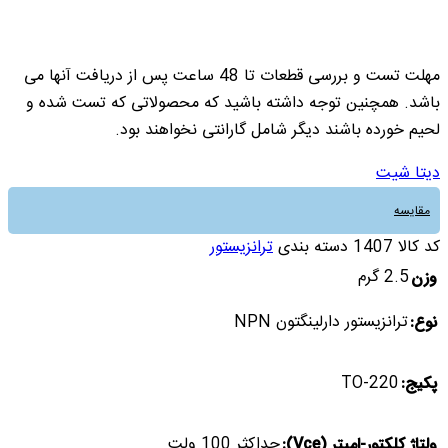
مهلت تست و بررسی قطعات تا 48 ساعت پس از دریافت آنها می
باشد. همچنین توجه داشته باشید که محصولاتی که تست شده و
لحیم خورده باشند دیگر شامل گارانتی نخواهند بود.
دیتا شیت
مقایسه
کد کالا
1407
دسته بندی
ترانزیستور
2.5 گرم
وزن
ترانزیستور دارلینگتون NPN
نوع:
TO-220
پکیج:
حداکثر 100 ولت
ولتاژ کلکتور-امیتر (Vce):