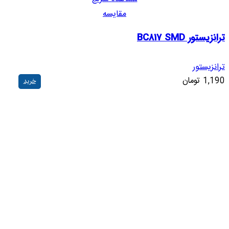
مقایسه
ترانزیستور BC817 SMD
ترانزیستور
1,190
تومان
خرید